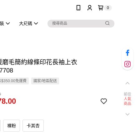
0
泳裝
大尺碼
保暖磨毛簡約線條印花長袖上衣
7708
$350.00免運費
國家/地區配送
0
前往
8.00
人氣
商品
裸粉
卡其杏