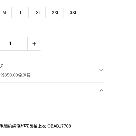
M
L
XL
2XL
3XL
送
$350.00免運費
毛簡約線條印花長袖上衣 OBAB17708