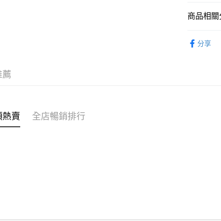
商品相關分
WeChat P
女裝
上
分享
送貨方式
付款後順
推薦
每筆HK$4
付款後順
每筆HK$4
類熱賣
全店暢銷排行
付款後順
每筆HK$4
付款後其
每筆HK$4
順豐速遞 /
每筆HK$4