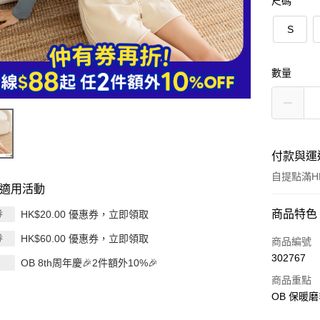
尺碼
S
數量
付款與運
自提點滿HK
適用活動
付款方式
商品特色
HK$20.00 優惠券，立即領取
券
HK$60.00 優惠券，立即領取
券
信用卡
商品編號
302767
OB 8th周年慶🎉2件額外10%🎉
Apple Pay
商品重點
AlipayHK
OB 保暖磨
PayMe