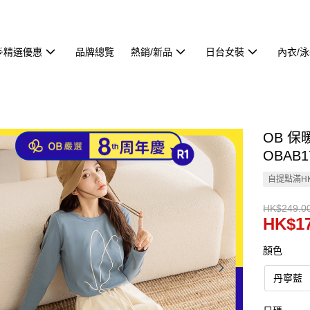
🌟精選優惠
品牌總覽
熱銷/新品
日台女裝
內衣/
OB 
OBAB1
自提點滿HK
HK$249.0
HK$17
顏色
丹寧藍