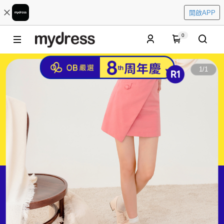
開啟APP
0
1
/
1