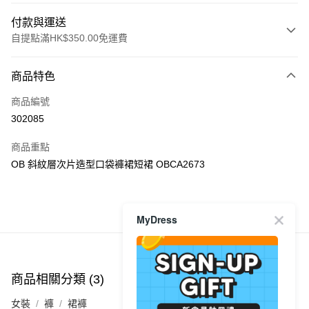
付款與運送
自提點滿HK$350.00免運費
付款方式
商品特色
信用卡
商品編號
Apple Pay
302085
AlipayHK
商品重點
PayMe
OB 斜紋層次片造型口袋褲裙短裙 OBCA2673
WeChat Pay
商品推薦
MyDress
送貨方式
付款後順豐自助櫃
每筆HK$40.00，滿HK$350.00或以上免運費
商品相關分類 (3)
查看全部
付款後順豐站及營業點
女裝
褲
裙褲
每筆HK$40.00，滿HK$350.00或以上免運費