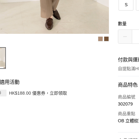
S
數量
付款與運
自提點滿HK
適用活動
付款方式
商品特色
HK$188.00 優惠券，立即領取
券
信用卡
商品編號
302079
Apple Pay
商品重點
AlipayHK
OB 立體紋
PayMe