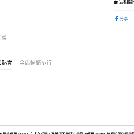
商品相關分
WeChat P
女裝
褲
分享
送貨方式
付款後順
推薦
每筆HK$4
付款後順
每筆HK$4
類熱賣
全店暢銷排行
付款後順
每筆HK$4
付款後其
每筆HK$4
順豐速遞 /
每筆HK$4
其他國家/