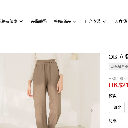
🌟精選優惠
品牌總覽
熱銷/新品
日台女裝
內衣/
OB 立
自提點滿HK
HK$299.0
HK$21
顏色
咖啡
尺碼