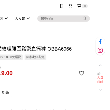
0
泳裝
大尺碼
體紋理腰圍鬆緊直筒褲 OBBA6966
$350.00免運費
國家/地區配送
0
9.00
前往
人氣
商品
奶茶