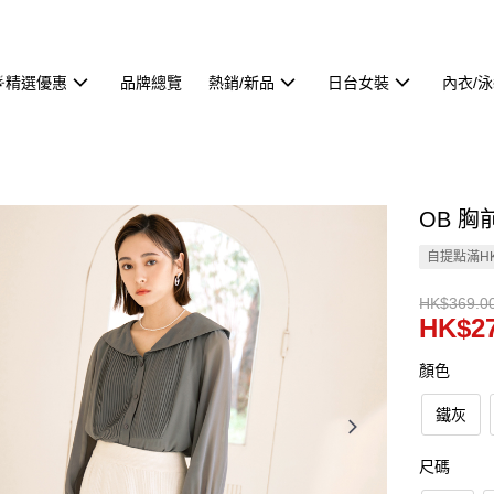
🌟精選優惠
品牌總覽
熱銷/新品
日台女裝
內衣/
OB 胸
自提點滿HK
HK$369.0
HK$27
顏色
鐵灰
尺碼