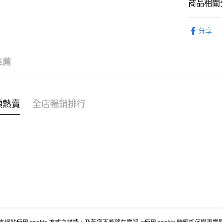
商品相關分
WeChat P
女裝
上
分享
送貨方式
穿搭主題
付款後順
推薦
每筆HK$4
付款後順
每筆HK$4
類熱賣
全店暢銷排行
付款後順
每筆HK$4
付款後其
每筆HK$4
順豐速遞 /
每筆HK$4
其他國家/