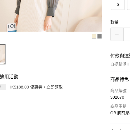
S
數量
付款與運
自提點滿HK
適用活動
付款方式
商品特色
HK$188.00 優惠券，立即領取
券
信用卡
商品編號
302070
Apple Pay
商品重點
AlipayHK
OB 胸前壓
PayMe