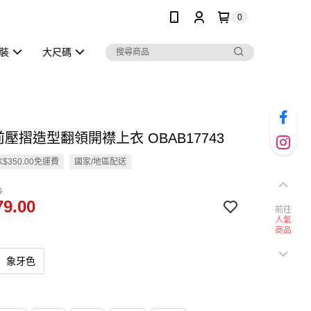
0
泳裝
大尺碼
前壓摺造型翻領開襟上衣 OBAB17743
$350.00免運費
國家/地區配送
0
9.00
前往
人氣
商品
象牙色