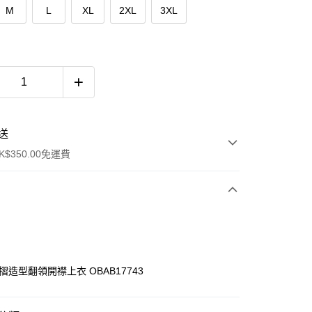
M
L
XL
2XL
3XL
送
$350.00免運費
摺造型翻領開襟上衣 OBAB17743