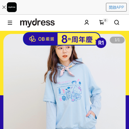
開啟APP
0
1
/
1