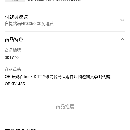
付款與運送
自提點滿HK$350.00免運費
付款方式
商品特色
信用卡
商品編號
Apple Pay
301770
AlipayHK
商品重點
PayMe
OB 玩轉百tee．KITTY環島台灣假兩件印圖連帽大學T(代購)
OBKB1435
WeChat Pay
送貨方式
商品推薦
付款後順豐自助櫃
每筆HK$40.00，滿HK$350.00或以上免運費
付款後順豐站及營業點