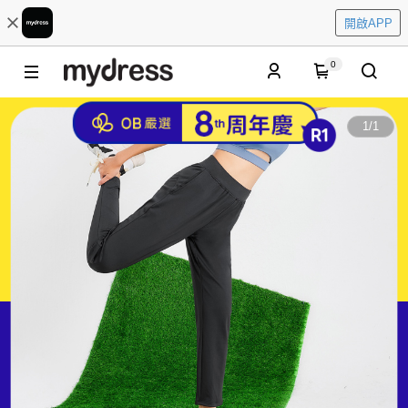
開啟APP
0
1
/
1