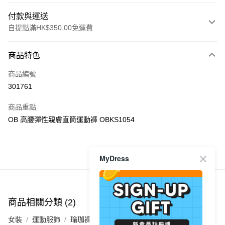
付款與運送
自提點滿HK$350.00免運費
付款方式
商品特色
信用卡
商品編號
Apple Pay
301761
AlipayHK
商品重點
PayMe
OB 高腰彈性親膚直筒運動褲 OBKS1054
WeChat Pay
MyDress
商品推薦
送貨方式
付款後順豐自助櫃
每筆HK$40.00，滿HK$350.00或以上免運費
商品相關分類 (2)
付款後順豐站及營業點
女裝
運動服飾
瑜珈褲｜運動褲
每筆HK$40.00，滿HK$350.00或以上免運費