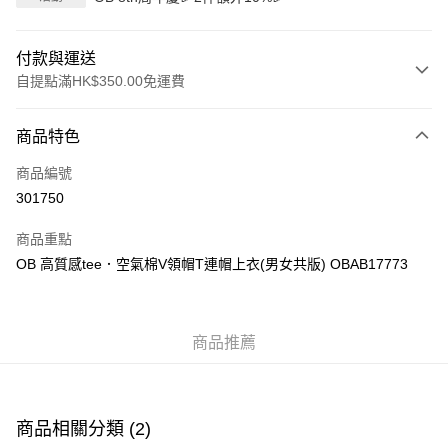
付款與運送
自提點滿HK$350.00免運費
付款方式
商品特色
信用卡
商品編號
Apple Pay
301750
AlipayHK
商品重點
PayMe
OB 高質感tee．空氣棉V領帽T連帽上衣(男女共版) OBAB17773
WeChat Pay
商品推薦
送貨方式
付款後順豐自助櫃
每筆HK$40.00，滿HK$350.00或以上免運費
商品相關分類 (2)
付款後順豐站及營業點