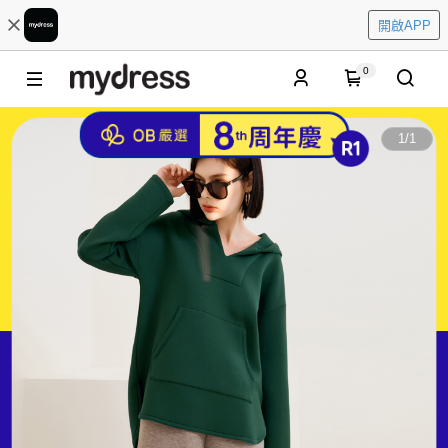
開啟APP
0
1
/
1