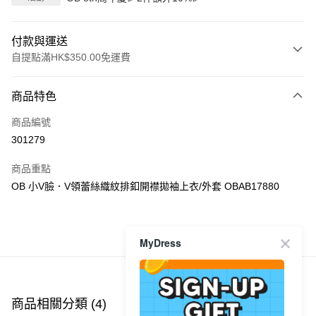
付款與運送
自提點滿HK$350.00免運費
付款方式
商品特色
信用卡
商品編號
Apple Pay
301279
AlipayHK
商品重點
PayMe
OB 小V臉．V領蕾絲織紋排釦開襟拋袖上衣/外套 OBAB17880
WeChat Pay
商品推薦
MyDress
送貨方式
付款後順豐自助櫃
每筆HK$40.00，滿HK$350.00或以上免運費
商品相關分類 (4)
查看全部
付款後順豐站及營業點