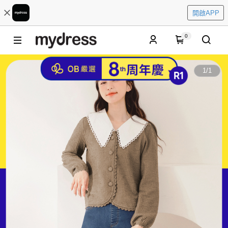
開啟APP
0
1
/
1