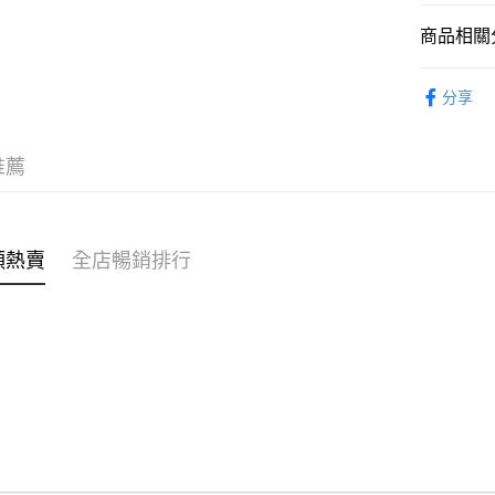
商品相關分
WeChat P
親子家庭
分享
送貨方式
付款後順
推薦
每筆HK$4
付款後順
每筆HK$4
類熱賣
全店暢銷排行
付款後順
每筆HK$4
付款後其
每筆HK$4
順豐速遞 /
每筆HK$4