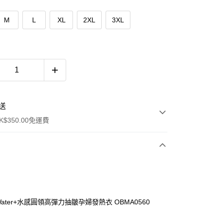
M
L
XL
2XL
3XL
送
$350.00免運費
度Water+水感圓領高彈力抽皺孕婦發熱衣 OBMA0560