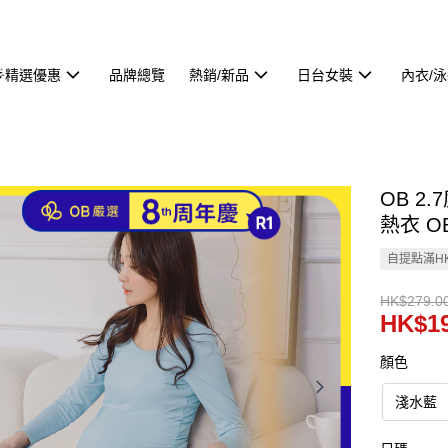
🌟精選優惠
品牌總覽
熱銷/新品
日台女裝
內衣/
OB 2
熱衣 O
自提點滿HK
HK$279.0
HK$19
顏色
淺水藍