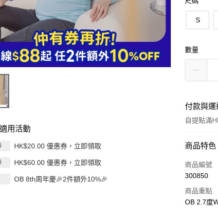
尺碼
S
數量
付款與運
自提點滿HK
適用活動
付款方式
商品特色
HK$20.00 優惠券，立即領取
券
HK$60.00 優惠券，立即領取
券
信用卡
商品編號
300850
OB 8th周年慶🎉2件額外10%🎉
Apple Pay
商品重點
AlipayHK
OB 2.7
PayMe