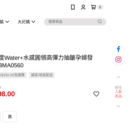
0
泳裝
大尺碼
.7度Water+水感圓領高彈力抽皺孕婦發
BMA0560
$350.00免運費
國家/地區配送
0
前往
8.00
人氣
商品
黑