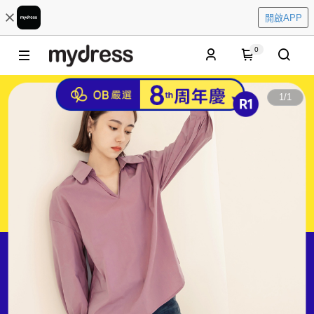
開啟APP
0
1
/
1