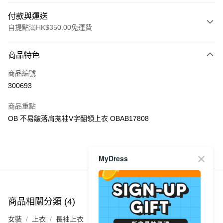
付款與運送
自提點滿HK$350.00免運費
付款方式
商品特色
信用卡
商品編號
Apple Pay
300693
AlipayHK
商品重點
PayMe
OB 不易皺落肩拋袖V字翻領上衣 OBAB17808
WeChat Pay
商品推薦
MyDress
送貨方式
付款後順豐自助櫃
每筆HK$40.00，滿HK$350.00或以上免運費
商品相關分類 (4)
查看全部
付款後順豐站及營業點
女裝
上衣
長袖上衣
每筆HK$40.00，滿HK$350.00或以上免運費