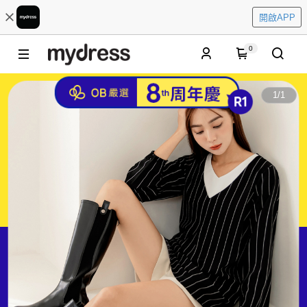
開啟APP
0
1
/
1