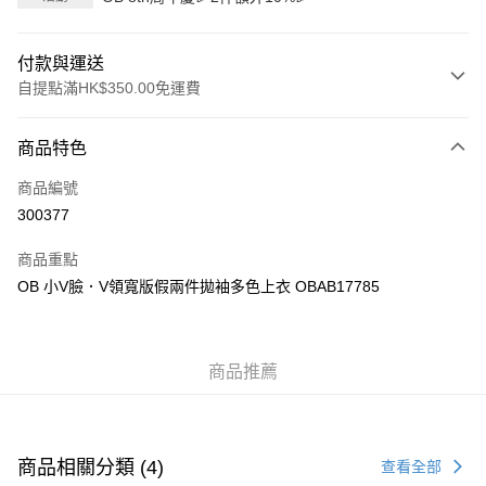
付款與運送
自提點滿HK$350.00免運費
付款方式
商品特色
信用卡
商品編號
Apple Pay
300377
AlipayHK
商品重點
PayMe
OB 小V臉．V領寬版假兩件拋袖多色上衣 OBAB17785
WeChat Pay
商品推薦
送貨方式
付款後順豐自助櫃
每筆HK$40.00，滿HK$350.00或以上免運費
商品相關分類 (4)
查看全部
付款後順豐站及營業點