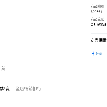
信用卡
商品編號
300361
Apple Pay
商品重點
AlipayHK
OB 視覺
PayMe
商品相關分
WeChat P
女裝
褲
分享
送貨方式
女裝
褲
付款後順
穿搭主題
推薦
每筆HK$4
穿搭主題
付款後順
穿搭主題
每筆HK$4
類熱賣
全店暢銷排行
付款後順
每筆HK$4