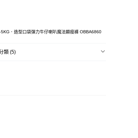
細-5KG．造型口袋彈力牛仔喇叭魔法顯瘦褲 OBBA6860
類 (5)
ay
長褲
牛仔褲
豐自助櫃
推介
女裝｜必入神牛仔褲 ✨顯瘦長腿神器
0.00，滿HK$350.00或以上免運費
推介
女裝｜丹寧最襟睇🩵穿搭零失手
豐站及營業點
推介
女裝｜輕盈顯瘦穿搭🌈
0.00，滿HK$350.00或以上免運費
豐合作便利店
0.00，滿HK$350.00或以上免運費