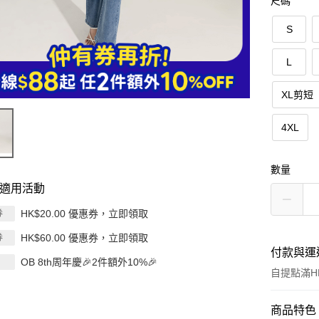
尺碼
S
L
XL剪短
4XL
數量
適用活動
HK$20.00 優惠券，立即領取
券
HK$60.00 優惠券，立即領取
券
付款與運
OB 8th周年慶🎉2件額外10%🎉
自提點滿HK
付款方式
商品特色