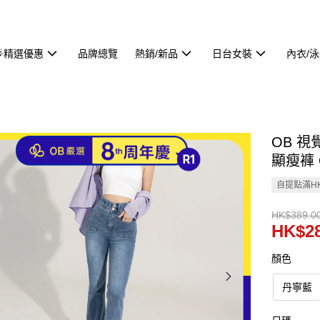
🌟精選優惠
品牌總覽
熱銷/新品
日台女裝
內衣/
OB 
顯瘦褲 
自提點滿HK
HK$389.0
HK$28
顏色
丹寧藍