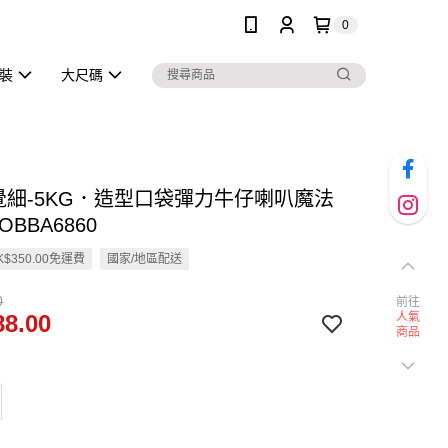
0
泳裝
大尺碼
視覺細-5KG．造型口袋彈力牛仔喇叭魔法
OBBA6860
$350.00免運費
國家/地區配送
0
前往
8.00
人氣
商品