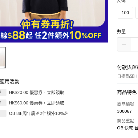
尺碼
100
數量
付款與運
自提點滿HK
適用活動
付款方式
商品特色
HK$20.00 優惠券，立即領取
券
HK$60.00 優惠券，立即領取
券
信用卡
商品編號
300067
OB 8th周年慶🎉2件額外10%🎉
Apple Pay
商品重點
AlipayHK
OB 快乾
PayMe