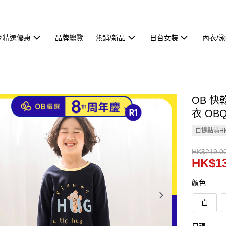
🌟精選優惠
品牌總覽
熱銷/新品
日台女裝
內衣/
OB 
衣 OBQ
自提點滿HK
HK$219.0
HK$13
顏色
白