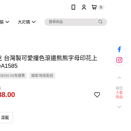
0
泳裝
大尺碼
快乾 台灣製可愛撞色滾邊熊熊字母印花上
A1585
$350.00免運費
國家/地區配送
0
前往
8.00
人氣
商品
深藍