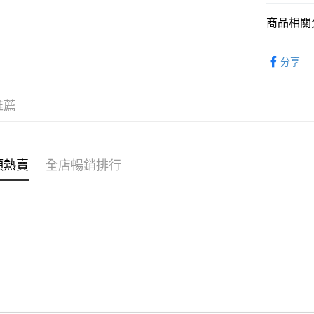
商品相關分
WeChat P
親子家庭
分享
送貨方式
台日製商
付款後順
推薦
每筆HK$4
付款後順
每筆HK$4
類熱賣
全店暢銷排行
付款後順
每筆HK$4
付款後其
每筆HK$4
順豐速遞 /
每筆HK$4