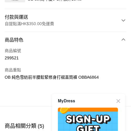
付款與運送
自提點滿HK$350.00免運費
付款方式
商品特色
信用卡
商品編號
Apple Pay
299521
AlipayHK
商品重點
PayMe
OB 純色雪紡前半腰鬆緊修身打褶直筒褲 OBBA6864
WeChat Pay
商品推薦
MyDress
送貨方式
付款後順豐自助櫃
每筆HK$40.00，滿HK$350.00或以上免運費
商品相關分類 (5)
查看全部
付款後順豐站及營業點