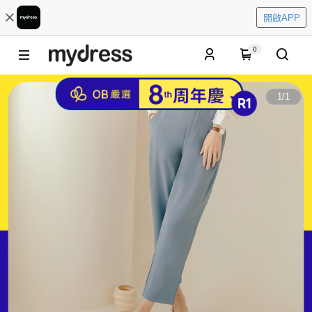
開啟APP
0
1
/
1