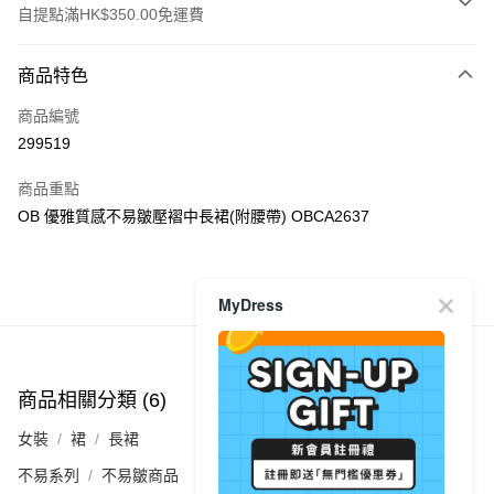
自提點滿HK$350.00免運費
付款方式
商品特色
信用卡
商品編號
Apple Pay
299519
AlipayHK
商品重點
PayMe
OB 優雅質感不易皺壓褶中長裙(附腰帶) OBCA2637
WeChat Pay
商品推薦
MyDress
送貨方式
付款後順豐自助櫃
每筆HK$40.00，滿HK$350.00或以上免運費
商品相關分類 (6)
查看全部
付款後順豐站及營業點
女裝
裙
長裙
每筆HK$40.00，滿HK$350.00或以上免運費
不易系列
不易皺商品
付款後順豐合作便利店