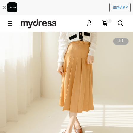
開啟APP
0
1
/
1