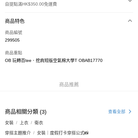
自提點滿HK$350.00免運費
付款方式
商品特色
信用卡
商品編號
Apple Pay
299505
AlipayHK
商品重點
PayMe
OB 玩轉百tee．挖肩短版空氣棉大學T OBAB17770
WeChat Pay
商品推薦
送貨方式
付款後順豐自助櫃
每筆HK$40.00，滿HK$350.00或以上免運費
商品相關分類 (3)
查看全部
付款後順豐站及營業點
女裝
上衣
衛衣
每筆HK$40.00，滿HK$350.00或以上免運費
穿搭主題推介
女裝｜度假打卡穿搭公式📸
付款後順豐合作便利店