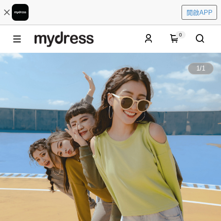
開啟APP
0
1
/
1