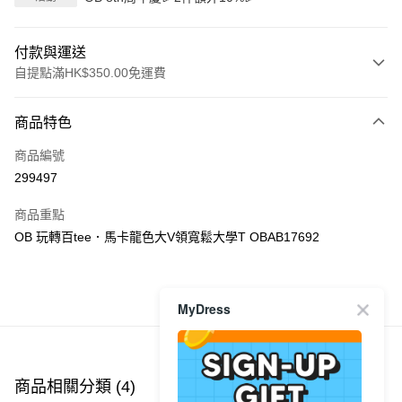
付款與運送
自提點滿HK$350.00免運費
付款方式
商品特色
信用卡
商品編號
Apple Pay
299497
AlipayHK
商品重點
PayMe
OB 玩轉百tee．馬卡龍色大V領寬鬆大學T OBAB17692
WeChat Pay
商品推薦
MyDress
送貨方式
付款後順豐自助櫃
每筆HK$40.00，滿HK$350.00或以上免運費
商品相關分類 (4)
查看全部
付款後順豐站及營業點