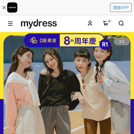
開啟APP
0
1
/
1