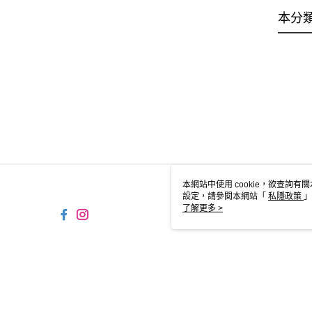
本分
本網站中使用 cookie，欲查詢有關
設定，請參閱本網站「
私隱政策
」
用 cookie。
了解更多 >