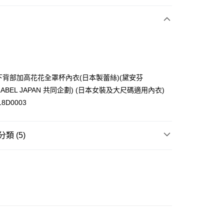
G
42／95C
42／95D
42／95E
F
42／95G
n 腋下背部加高花花全罩杯內衣(日本製蕾絲)(黛安芬
E LABEL JAPAN 共同企劃) (日本女裝及大尺碼適用內衣)
18D0003
ay
類 (5)
內衣
胸圍Bra
豐自助櫃
品推介
日本製造
0.00，滿HK$350.00或以上免運費
推介
顯瘦副乳內衣│視覺即瘦5kg 🪄
豐站及營業點
大折日 低至55折🌶️
0.00，滿HK$350.00或以上免運費
推介
絕美蕾絲內衣👙集中又修形