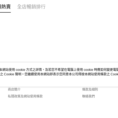
付款後順
類熱賣
全店暢銷排行
每筆HK$4
付款後其
每筆HK$4
順豐速遞 /
每筆HK$4
其他國家/
收實際運費
本網站使用 cookie 方式之詳情，及若您不希望在電腦上使用 cookie 時應如何變更電腦的
之 Cookie 聲明。您繼續使用本網站即表示您同意本公司得按本網站使用條款之 Cooki
關於我們
客戶服務
品牌故事
購物說明
商店簡介
條款及細則
私隱政策及網站使用條款
聯絡我們