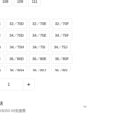
108
109
111
C
32／70D
32／70E
32／70F
C
34／75D
34／75E
34／75F
G
34／75H
34／75I
34／75J
C
36／80D
36／80E
36／80F
G
36／80H
36／80J
36／80I
C
38／85D
38／85E
38／85F
G
38／85H
38／85J
38／85I
送
C
40／90D
40／90E
40／90F
$350.00免運費