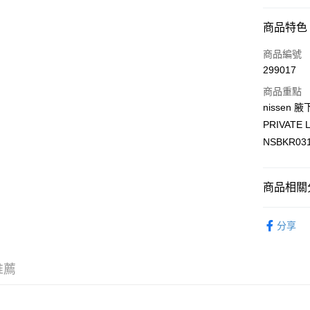
40／90
付款方式
商品特色
42／95
信用卡
商品編號
299017
Apple Pay
商品重點
AlipayHK
nisse
PRIVAT
PayMe
NSBKR03
WeChat P
商品相關分
送貨方式
內衣睡衣
付款後順
分享
台日製商
每筆HK$4
內衣主題
推薦
付款後順
🌶️全網熱辣
每筆HK$4
內衣主題