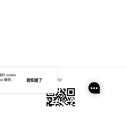
豐合作便利店
0.00，滿HK$350.00或以上免運費
他順豐合作點
0.00，滿HK$350.00或以上免運費
 菜鳥
0.00，滿HK$350.00或以上免運費
地區配送 (運費只供參考，下單後客服會再聯絡酌
運費表
)
 cookie
e 聲明使
我知道了
官方APP