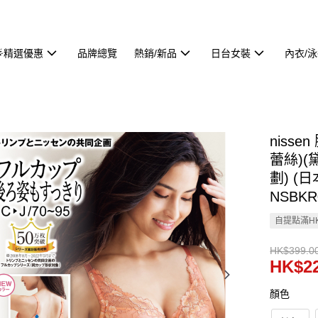
🌟精選優惠
品牌總覽
熱銷/新品
日台女裝
內衣/
niss
蕾絲)(黛
劃) (
NSBKR
自提點滿HK
HK$399.0
HK$22
顏色