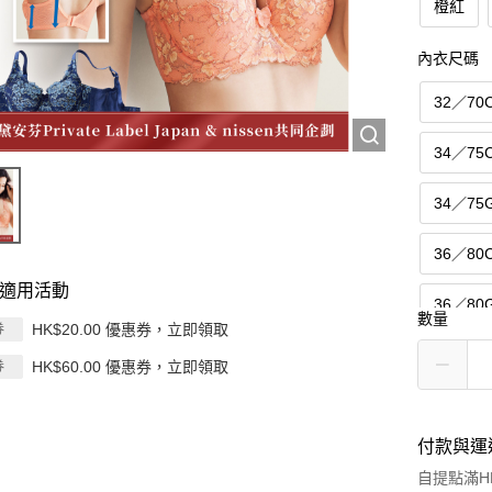
橙紅
內衣尺碼
32／70
34／75
34／75
36／80
適用活動
36／80
數量
HK$20.00 優惠券，立即領取
券
38／85
HK$60.00 優惠券，立即領取
券
38／85
付款與運
40／90
自提點滿HK