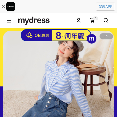
開啟APP
0
1
/
1