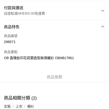
付款與運送
自提點滿HK$350.00免運費
付款方式
商品特色
信用卡
商品編號
Apple Pay
298571
AlipayHK
商品重點
PayMe
OB 直條紋印花荷葉造型無領襯衫 OBAB17861
WeChat Pay
商品推薦
送貨方式
付款後順豐自助櫃
每筆HK$40.00，滿HK$350.00或以上免運費
商品相關分類 (2)
付款後順豐站及營業點
女裝
上衣
襯衫
每筆HK$40.00，滿HK$350.00或以上免運費