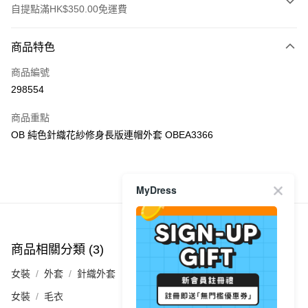
自提點滿HK$350.00免運費
付款方式
商品特色
信用卡
商品編號
Apple Pay
298554
AlipayHK
商品重點
PayMe
OB 純色針織花紗修身長版連帽外套 OBEA3366
WeChat Pay
商品推薦
MyDress
送貨方式
付款後順豐自助櫃
每筆HK$40.00，滿HK$350.00或以上免運費
商品相關分類 (3)
查看全部
付款後順豐站及營業點
女裝
外套
針織外套
每筆HK$40.00，滿HK$350.00或以上免運費
女裝
毛衣
付款後順豐合作便利店