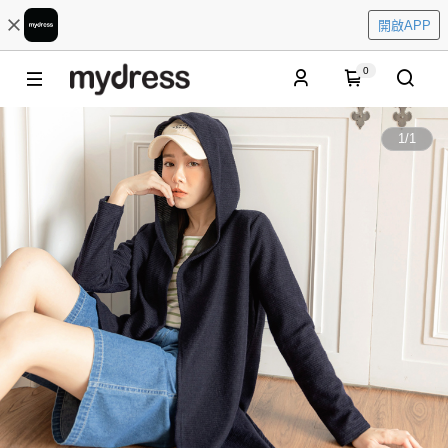
開啟APP
0
1
/
1