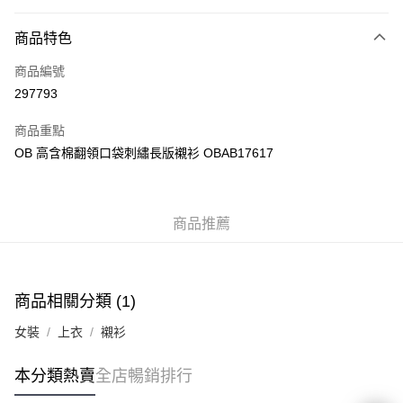
付款方式
商品特色
信用卡
商品編號
Apple Pay
297793
AlipayHK
商品重點
PayMe
OB 高含棉翻領口袋刺繡長版襯衫 OBAB17617
WeChat Pay
商品推薦
送貨方式
付款後順豐自助櫃
每筆HK$40.00，滿HK$350.00或以上免運費
商品相關分類 (1)
付款後順豐站及營業點
女裝
上衣
襯衫
每筆HK$40.00，滿HK$350.00或以上免運費
付款後順豐合作便利店
本分類熱賣
全店暢銷排行
每筆HK$40.00，滿HK$350.00或以上免運費