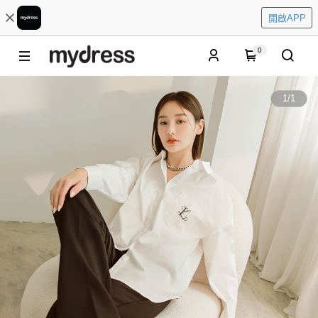
開啟APP
0
1
/
1