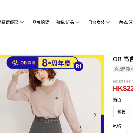
🌟精選優惠
品牌總覽
熱銷/新品
日台女裝
內衣/
OB 高
自提點滿HK
HK$319.0
HK$22
顏色
藕粉
尺碼