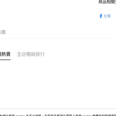
商品相關分
WeChat P
女裝
上
分享
送貨方式
付款後順
推薦
每筆HK$4
付款後順
每筆HK$4
類熱賣
全店暢銷排行
付款後順
每筆HK$4
付款後其
每筆HK$4
順豐速遞 /
每筆HK$4
其他國家/