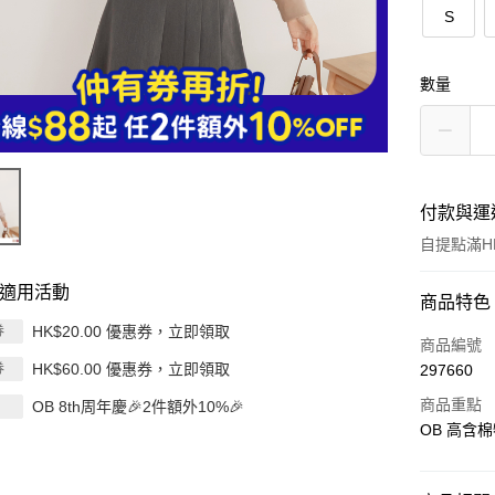
S
數量
付款與運
自提點滿HK
適用活動
付款方式
商品特色
HK$20.00 優惠券，立即領取
券
信用卡
商品編號
HK$60.00 優惠券，立即領取
券
297660
Apple Pay
商品重點
OB 8th周年慶🎉2件額外10%🎉
AlipayHK
OB 高含
PayMe