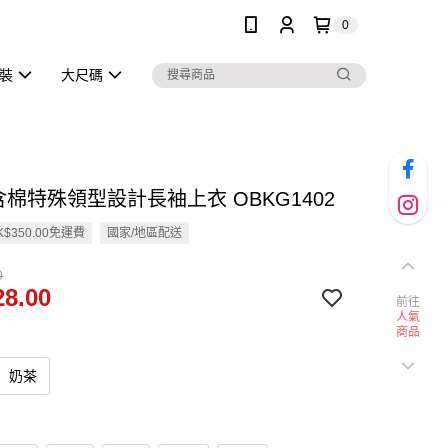
0
泳裝
大尺碼
含棉特殊領型設計長袖上衣 OBKG1402
$350.00免運費
國家/地區配送
0
8.00
前往
人氣
商品
奶茶