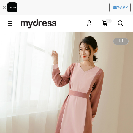
開啟APP
0
1
/
1