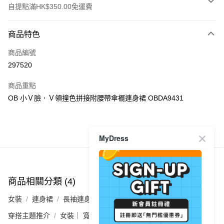
自提點滿HK$350.00免運費
付款方式
商品特色
信用卡
商品編號
Apple Pay
297520
AlipayHK
商品重點
PayMe
OB 小Ｖ臉．Ｖ領撞色拼接附腰帶傘襬連身裙 OBDA9431
WeChat Pay
商品推薦
MyDress
送貨方式
付款後順豐自助櫃
每筆HK$40.00，滿HK$350.00或以上免運費
商品相關分類 (4)
查看全部
付款後順豐站及營業點
女裝
連身裙
長袖連身裙
每筆HK$40.00，滿HK$350.00或以上免運費
穿搭主題推介
女裝｜ 寬胯/粗腿通通隱形術🍐
付款後順豐合作便利店