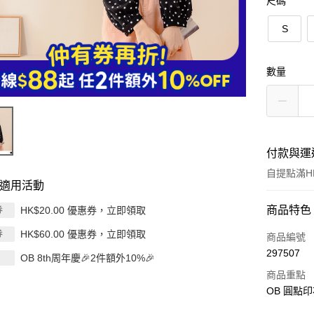
尺碼
S
數量
付款與運
自提點滿HK
適用活動
付款方式
商品特色
HK$20.00 優惠券，立即領取
券
HK$60.00 優惠券，立即領取
券
信用卡
商品編號
297507
OB 8th周年慶🎉2件額外10%🎉
Apple Pay
商品重點
AlipayHK
OB 圓點印
PayMe