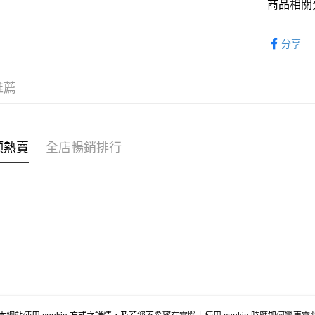
商品相關分
WeChat P
女裝
褲
分享
送貨方式
女裝
褲
付款後順
穿搭主題
推薦
每筆HK$4
穿搭主題
付款後順
穿搭主題
每筆HK$4
類熱賣
全店暢銷排行
付款後順
每筆HK$4
付款後其
每筆HK$4
順豐速遞 /
每筆HK$4
其他國家/