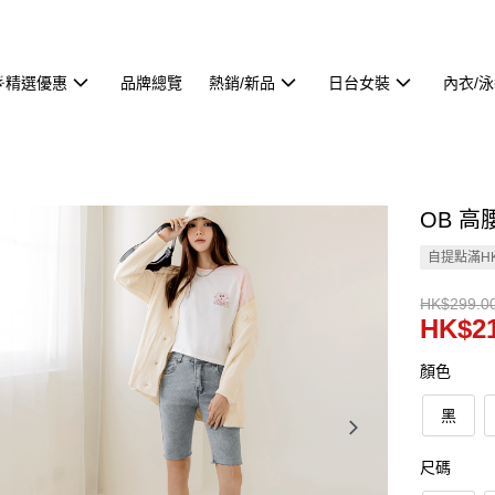
🌟精選優惠
品牌總覽
熱銷/新品
日台女裝
內衣/
OB 高
自提點滿HK
HK$299.0
HK$21
顏色
黑
尺碼