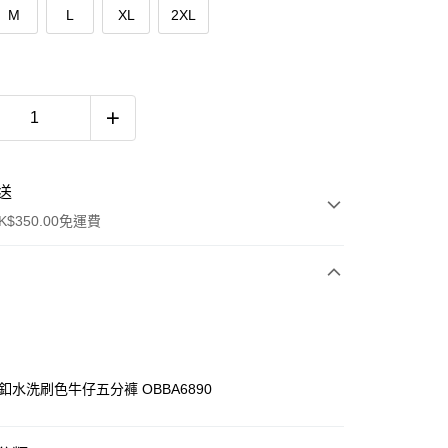
M
L
XL
2XL
送
$350.00免運費
釦水洗刷色牛仔五分褲 OBBA6890