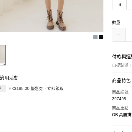
S
數量
付款與運
自提點滿HK
適用活動
付款方式
商品特色
HK$188.00 優惠券，立即領取
券
信用卡
商品編號
297495
Apple Pay
商品重點
AlipayHK
OB 高腰排
PayMe