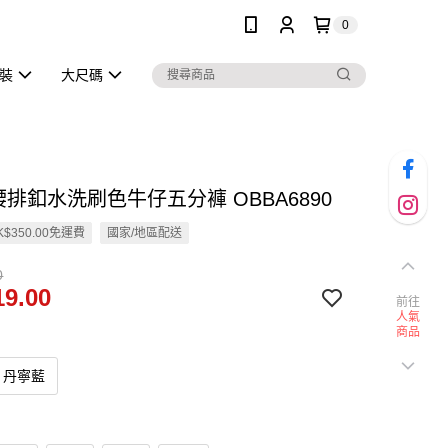
0
泳裝
大尺碼
腰排釦水洗刷色牛仔五分褲 OBBA6890
$350.00免運費
國家/地區配送
0
9.00
前往
人氣
商品
丹寧藍