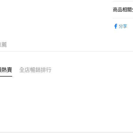
商品相關分
WeChat P
女裝
外
分享
送貨方式
穿搭主題
付款後順
穿搭主題
推薦
每筆HK$4
穿搭主題
付款後順
每筆HK$4
類熱賣
全店暢銷排行
付款後順
每筆HK$4
付款後其
每筆HK$4
順豐速遞 /
每筆HK$4