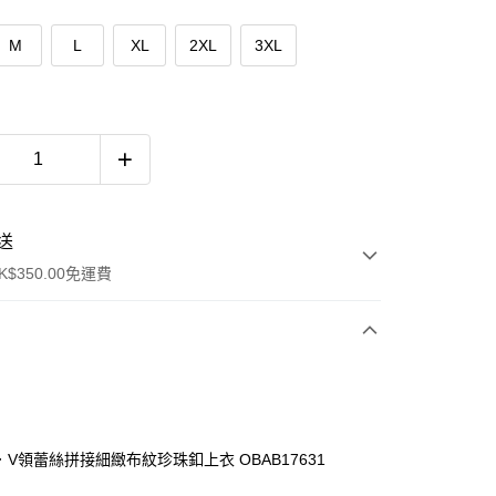
M
L
XL
2XL
3XL
送
$350.00免運費
臉．V領蕾絲拼接細緻布紋珍珠釦上衣 OBAB17631