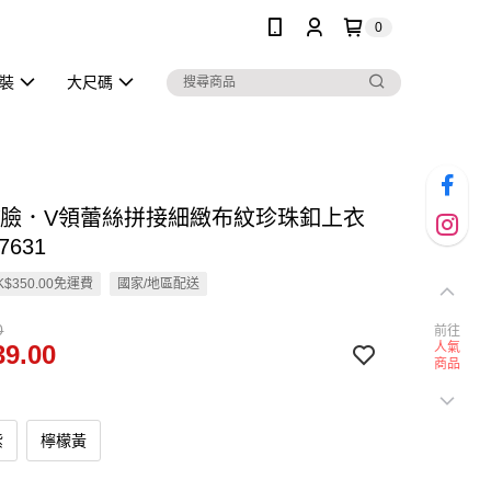
0
泳裝
大尺碼
小V臉．V領蕾絲拼接細緻布紋珍珠釦上衣
7631
$350.00免運費
國家/地區配送
0
前往
9.00
人氣
商品
紫
檸檬黃