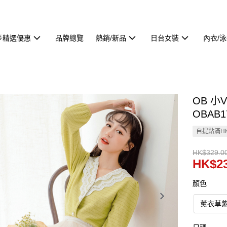
🌟精選優惠
品牌總覽
熱銷/新品
日台女裝
內衣/
OB 
OBAB1
自提點滿HK
HK$329.0
HK$23
顏色
薰衣草