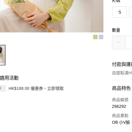
尺碼
S
數量
付款與運
自提點滿HK
適用活動
付款方式
商品特色
HK$188.00 優惠券，立即領取
券
信用卡
商品編號
296292
Apple Pay
商品重點
AlipayHK
OB 小V
PayMe