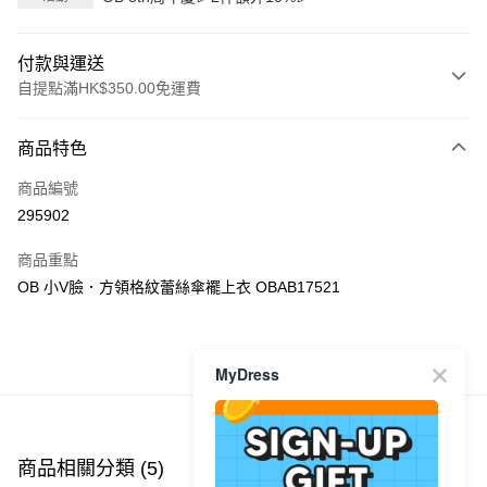
付款與運送
自提點滿HK$350.00免運費
付款方式
商品特色
信用卡
商品編號
Apple Pay
295902
AlipayHK
商品重點
PayMe
OB 小V臉．方領格紋蕾絲傘襬上衣 OBAB17521
WeChat Pay
商品推薦
MyDress
送貨方式
付款後順豐自助櫃
每筆HK$40.00，滿HK$350.00或以上免運費
商品相關分類 (5)
查看全部
付款後順豐站及營業點