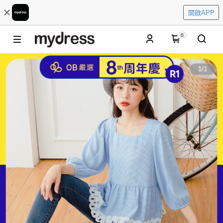
開啟APP
0
1
/
1