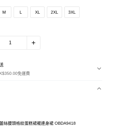
M
L
XL
2XL
3XL
送
$350.00免運費
棉蕾絲腰頭格紋蛋糕裙襬連身裙 OBDA9418