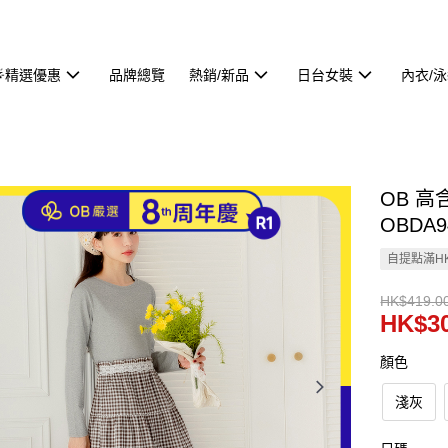
🌟精選優惠
品牌總覽
熱銷/新品
日台女裝
內衣/
OB 
OBDA9
自提點滿HK
HK$419.0
HK$30
顏色
淺灰