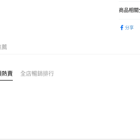
商品相關分
WeChat P
女裝
連
分享
送貨方式
穿搭主題
付款後順
穿搭主題
推薦
每筆HK$4
付款後順
每筆HK$4
類熱賣
全店暢銷排行
付款後順
每筆HK$4
付款後其
每筆HK$4
順豐速遞 /
每筆HK$4