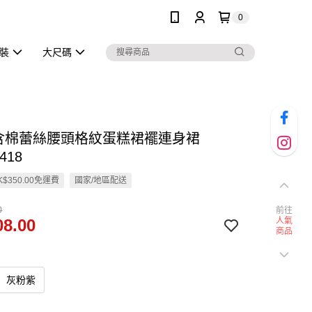
0
泳裝
大尺碼
高含棉蕾絲腰頭格紋蛋糕裙襬連身裙
418
$350.00免運費
國家/地區配送
0
前往
8.00
人氣
商品
灰粉紫