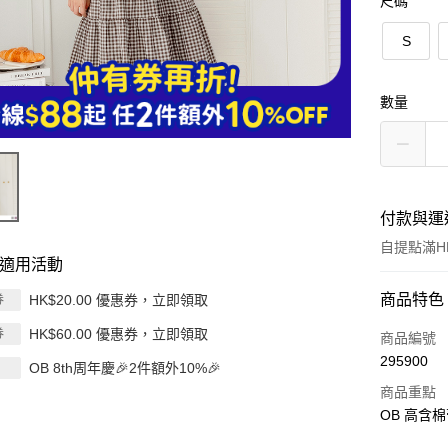
尺碼
S
數量
付款與運
自提點滿HK
適用活動
付款方式
商品特色
HK$20.00 優惠券，立即領取
券
HK$60.00 優惠券，立即領取
券
信用卡
商品編號
295900
OB 8th周年慶🎉2件額外10%🎉
Apple Pay
商品重點
AlipayHK
OB 高含
PayMe