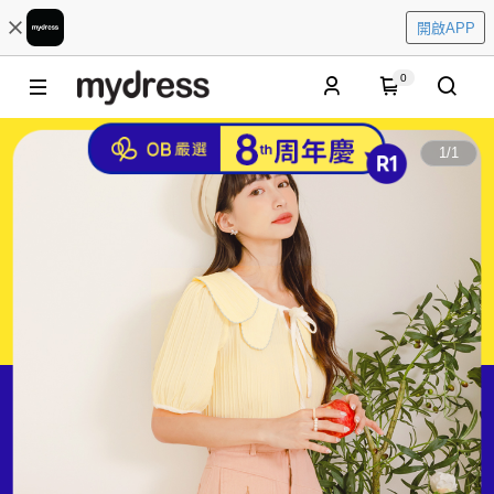
開啟APP
0
1
/
1