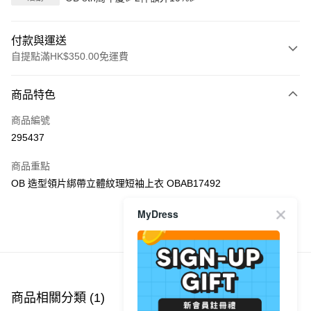
付款與運送
自提點滿HK$350.00免運費
付款方式
商品特色
信用卡
商品編號
Apple Pay
295437
AlipayHK
商品重點
PayMe
OB 造型領片綁帶立體紋理短袖上衣 OBAB17492
WeChat Pay
MyDress
商品推薦
送貨方式
付款後順豐自助櫃
每筆HK$40.00，滿HK$350.00或以上免運費
商品相關分類 (1)
付款後順豐站及營業點