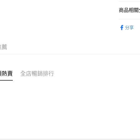
商品相關分
WeChat P
親子家庭
分享
送貨方式
台日製商
付款後順
推薦
每筆HK$4
付款後順
每筆HK$4
類熱賣
全店暢銷排行
付款後順
每筆HK$4
付款後其
每筆HK$4
順豐速遞 /
每筆HK$4