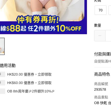
尺碼
70
數量
付款與運
自提點滿HK
適用活動
付款方式
商品特色
HK$20.00 優惠券，立即領取
券
HK$60.00 優惠券，立即領取
券
信用卡
商品編號
293578
OB 8th周年慶🎉2件額外10%🎉
Apple Pay
商品重點
AlipayHK
OB 快乾 
PayMe