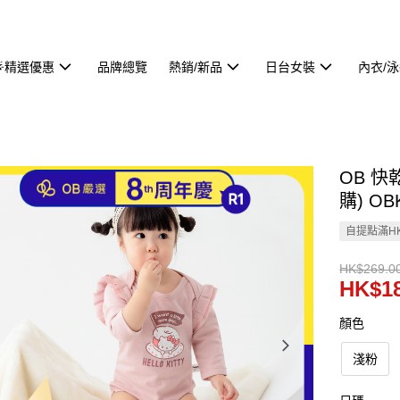
🌟精選優惠
品牌總覽
熱銷/新品
日台女裝
內衣/
OB 快
購) OB
自提點滿HK
HK$269.0
HK$18
顏色
淺粉