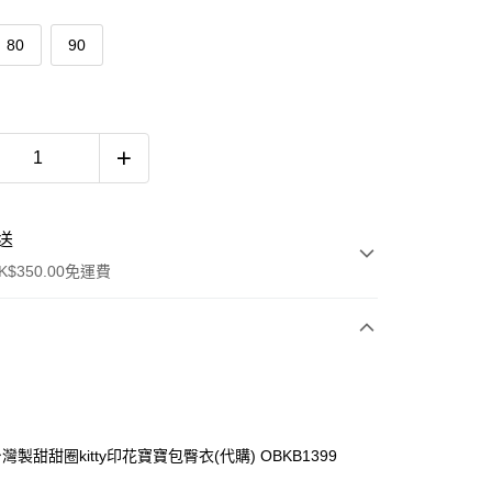
80
90
送
$350.00免運費
台灣製甜甜圈kitty印花寶寶包臀衣(代購) OBKB1399