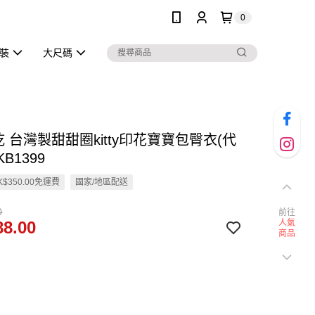
0
泳裝
大尺碼
乾 台灣製甜甜圈kitty印花寶寶包臀衣(代
KB1399
$350.00免運費
國家/地區配送
0
前往
8.00
人氣
商品