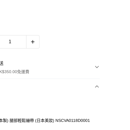
送
$350.00免運費
(日本製) 腿部輕鬆繃帶 (日本美妝) NSCVA0118D0001