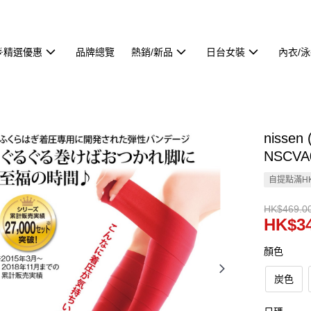
🌟精選優惠
品牌總覽
熱銷/新品
日台女裝
內衣/
niss
NSCVA
自提點滿HK
HK$469.0
HK$34
顏色
炭色