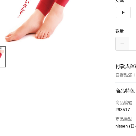
尺碼
F
數量
付款與運
自提點滿HK
付款方式
商品特色
信用卡
商品編號
293517
Apple Pay
商品重點
AlipayHK
nissen 
PayMe