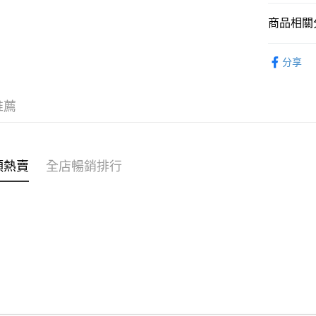
商品相關分
WeChat P
美容護膚
分享
送貨方式
台日製商
付款後順
推薦
每筆HK$4
付款後順
每筆HK$4
類熱賣
全店暢銷排行
付款後順
每筆HK$4
付款後其
每筆HK$4
順豐速遞 /
每筆HK$4