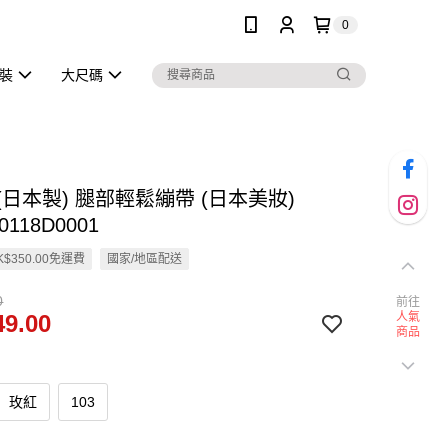
0
泳裝
大尺碼
en (日本製) 腿部輕鬆繃帶 (日本美妝)
0118D0001
$350.00免運費
國家/地區配送
0
前往
9.00
人氣
商品
玫紅
103