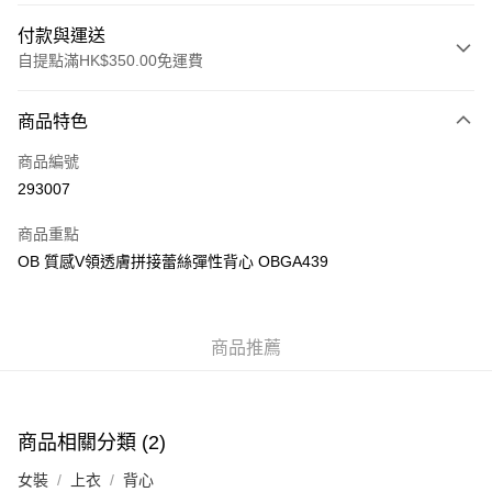
付款與運送
自提點滿HK$350.00免運費
付款方式
商品特色
信用卡
商品編號
Apple Pay
293007
AlipayHK
商品重點
PayMe
OB 質感V領透膚拼接蕾絲彈性背心 OBGA439
WeChat Pay
商品推薦
送貨方式
付款後順豐自助櫃
每筆HK$40.00，滿HK$350.00或以上免運費
商品相關分類 (2)
付款後順豐站及營業點
女裝
上衣
背心
每筆HK$40.00，滿HK$350.00或以上免運費