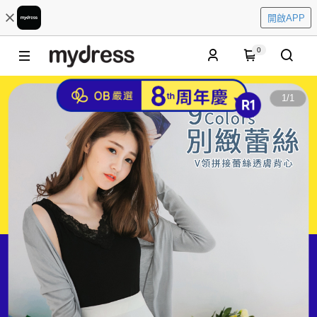
開啟APP
0
1
/
1