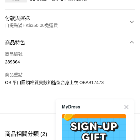
付款與運送
自提點滿HK$350.00免運費
付款方式
商品特色
信用卡
商品編號
Apple Pay
289364
AlipayHK
商品重點
PayMe
OB 平口圓領棉質貝殼釦造型合身上衣 OBAB17473
WeChat Pay
MyDress
商品推薦
送貨方式
付款後順豐自助櫃
每筆HK$40.00，滿HK$350.00或以上免運費
商品相關分類 (2)
付款後順豐站及營業點