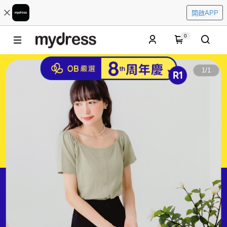
開啟APP
0
1
/
1