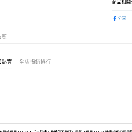
商品相關分
WeChat P
女裝
褲
分享
送貨方式
🌶️全網熱辣
付款後順
OB 8th
推薦
每筆HK$4
付款後順
每筆HK$4
類熱賣
全店暢銷排行
付款後順
每筆HK$4
付款後其
每筆HK$4
順豐速遞 /
每筆HK$4
其他國家/