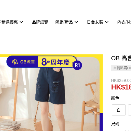
🌟精選優惠
品牌總覽
熱銷/新品
日台女裝
內衣/
OB 高
自提點滿HK
HK$259.0
HK$18
顏色
白
尺碼