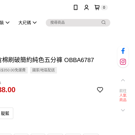
0
泳裝
大尺碼
含棉刷破簡約純色五分褲 OBBA6787
$350.00免運費
國家/地區配送
0
8.00
前往
人氣
商品
靛藍