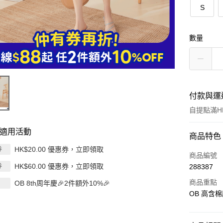
S
數量
付款與運
自提點滿HK
適用活動
付款方式
商品特色
HK$20.00 優惠券，立即領取
券
信用卡
商品編號
HK$60.00 優惠券，立即領取
券
288387
Apple Pay
商品重點
OB 8th周年慶🎉2件額外10%🎉
AlipayHK
OB 高含棉
PayMe