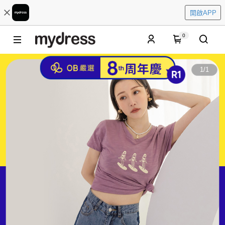
開啟APP
0
1
/
1