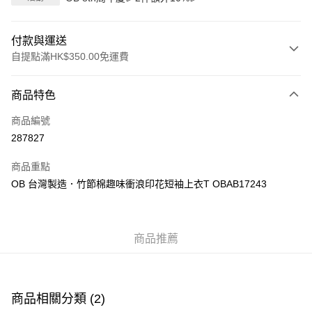
付款與運送
自提點滿HK$350.00免運費
付款方式
商品特色
信用卡
商品編號
Apple Pay
287827
AlipayHK
商品重點
PayMe
OB 台灣製造．竹節棉趣味衝浪印花短袖上衣T OBAB17243
WeChat Pay
商品推薦
送貨方式
付款後順豐自助櫃
每筆HK$40.00，滿HK$350.00或以上免運費
商品相關分類 (2)
付款後順豐站及營業點