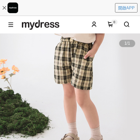
開啟APP
0
1
/
1