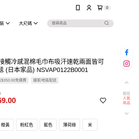
0
泳裝
大尺碼
en 接觸冷感混棉毛巾布吸汗速乾兩面皆可
 (日本家品) NSVAP0122B0001
$350.00免運費
國家/地區配送
0
前往
9.00
人氣
商品
橙黃
粉紅色
藍色
薄荷綠
米