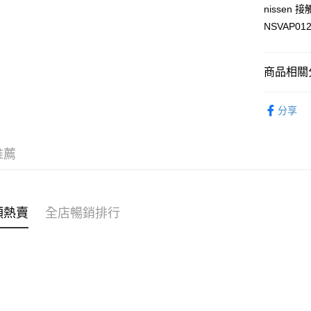
AlipayHK
nisse
NSVAP012
PayMe
WeChat P
商品相關分
生活百貨
送貨方式
分享
穿搭主題
付款後順
🌶️全網熱辣
每筆HK$4
推薦
付款後順
每筆HK$4
類熱賣
全店暢銷排行
付款後順
每筆HK$4
付款後其
每筆HK$4
順豐速遞 /