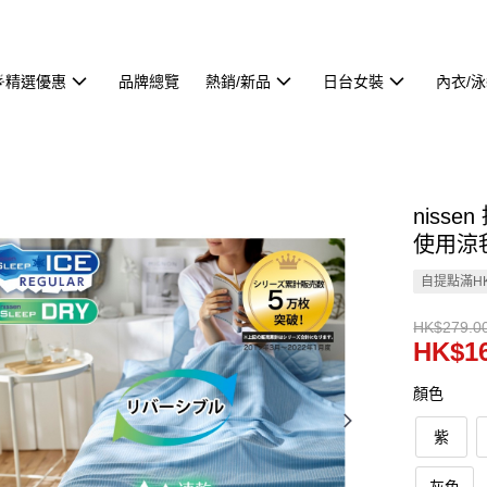
🌟精選優惠
品牌總覽
熱銷/新品
日台女裝
內衣/
niss
使用涼毯
自提點滿HK
HK$279.0
HK$16
顏色
紫