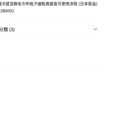
n 接觸冷感混棉毛巾布吸汗速乾兩面皆可使用涼毯 (日本家品)
2B0001
ay
類 (3)
生活用品
寢室用品
推介
女裝｜🦓條紋控必入 輕鬆着出法式感
豐自助櫃
大折日 低至55折🌶️
0.00，滿HK$350.00或以上免運費
豐站及營業點
0.00，滿HK$350.00或以上免運費
豐合作便利店
0.00，滿HK$350.00或以上免運費
他順豐合作點
0.00，滿HK$350.00或以上免運費
 菜鳥