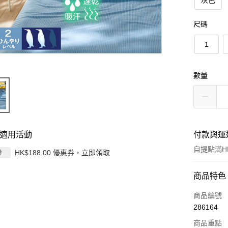
灰色
尺碼
1
數量
適用活動
付款與運
自提點滿HK
HK$188.00 優惠券，立即領取
券
付款方式
商品特色
信用卡
商品編號
286164
Apple Pay
商品重點