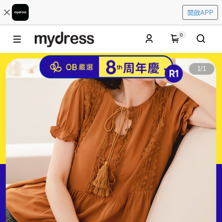
開啟APP
0
1
/
1