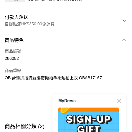
付款與運送
自提點滿HK$350.00免運費
付款方式
商品特色
信用卡
商品編號
Apple Pay
286052
AlipayHK
商品重點
PayMe
OB 蕾絲拼接流蘇綁帶拋袖傘襬短袖上衣 OBAB17167
WeChat Pay
MyDress
商品推薦
送貨方式
付款後順豐自助櫃
每筆HK$40.00，滿HK$350.00或以上免運費
商品相關分類 (2)
付款後順豐站及營業點