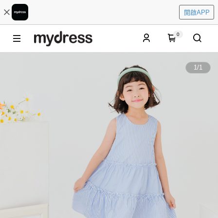
開啟APP
0
1
/
1