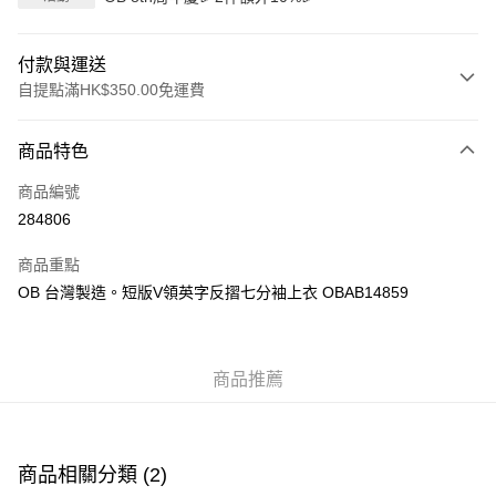
付款與運送
自提點滿HK$350.00免運費
付款方式
商品特色
信用卡
商品編號
Apple Pay
284806
AlipayHK
商品重點
PayMe
OB 台灣製造。短版V領英字反摺七分袖上衣 OBAB14859
WeChat Pay
商品推薦
送貨方式
付款後順豐自助櫃
每筆HK$40.00，滿HK$350.00或以上免運費
商品相關分類 (2)
付款後順豐站及營業點