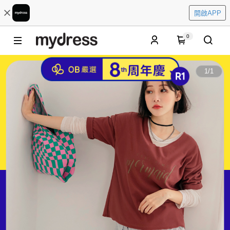
開啟APP
0
1
/
1