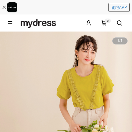
開啟APP
0
1
/
1