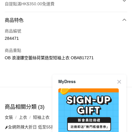
自提點滿HK$350.00免運費
付款方式
商品特色
信用卡
商品編號
Apple Pay
284471
AlipayHK
商品重點
PayMe
OB 浪漫鏤空蕾絲荷葉造型短袖上衣 OBAB17271
WeChat Pay
商品推薦
MyDress
送貨方式
付款後順豐自助櫃
每筆HK$40.00，滿HK$350.00或以上免運費
商品相關分類 (3)
查看全部
付款後順豐站及營業點
女裝
上衣
短袖上衣
每筆HK$40.00，滿HK$350.00或以上免運費
🌶️全網熱辣大折日 低至55折🌶️
付款後順豐合作便利店