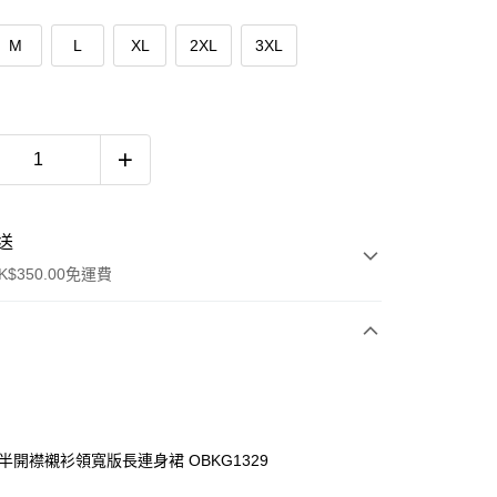
M
L
XL
2XL
3XL
送
$350.00免運費
棉半開襟襯衫領寬版長連身裙 OBKG1329