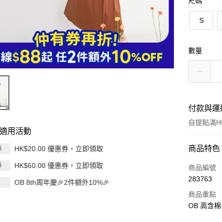
尺碼
S
數量
付款與運
自提點滿HK
適用活動
付款方式
商品特色
HK$20.00 優惠券，立即領取
券
HK$60.00 優惠券，立即領取
券
信用卡
商品編號
283763
OB 8th周年慶🎉2件額外10%🎉
Apple Pay
商品重點
AlipayHK
OB 高含
PayMe