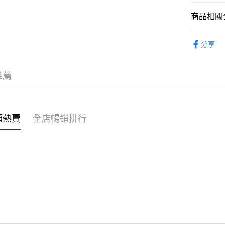
商品相關分
WeChat P
女裝
連
分享
送貨方式
穿搭主題
付款後順
推薦
每筆HK$4
付款後順
每筆HK$4
類熱賣
全店暢銷排行
付款後順
每筆HK$4
付款後其
每筆HK$4
順豐速遞 /
每筆HK$4