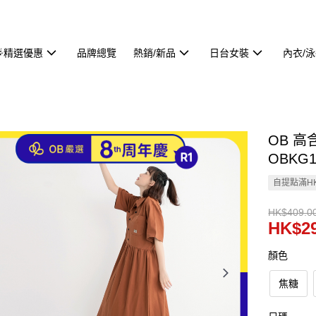
🌟精選優惠
品牌總覽
熱銷/新品
日台女裝
內衣/
OB 
OBKG1
自提點滿HK
HK$409.0
HK$29
顏色
焦糖