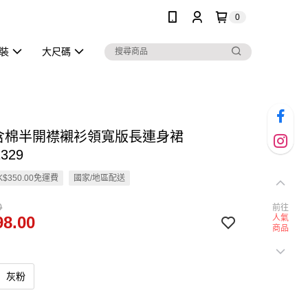
0
泳裝
大尺碼
高含棉半開襟襯衫領寬版長連身裙
329
$350.00免運費
國家/地區配送
0
前往
8.00
人氣
商品
灰粉