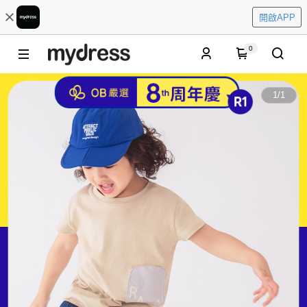
開啟APP
0
1
/
1