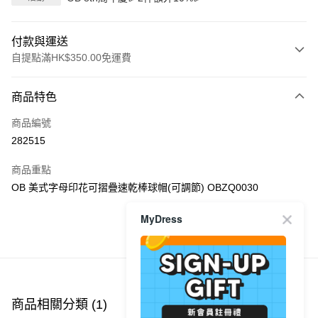
付款與運送
自提點滿HK$350.00免運費
付款方式
商品特色
信用卡
商品編號
Apple Pay
282515
AlipayHK
商品重點
PayMe
OB 美式字母印花可摺疊速乾棒球帽(可調節) OBZQ0030
WeChat Pay
MyDress
商品推薦
送貨方式
付款後順豐自助櫃
每筆HK$40.00，滿HK$350.00或以上免運費
商品相關分類 (1)
付款後順豐站及營業點