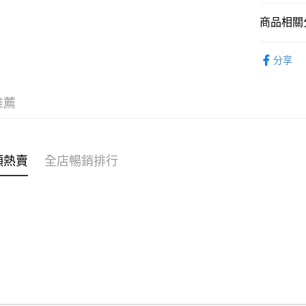
商品相關分
WeChat P
女裝
上
分享
送貨方式
不易系列
付款後順
穿搭主題
推薦
每筆HK$4
付款後順
每筆HK$4
類熱賣
全店暢銷排行
付款後順
每筆HK$4
付款後其
每筆HK$4
順豐速遞 /
每筆HK$4