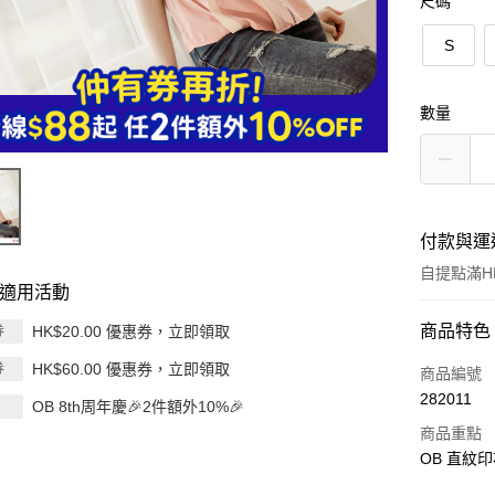
尺碼
S
數量
付款與運
自提點滿HK
適用活動
付款方式
商品特色
HK$20.00 優惠券，立即領取
券
HK$60.00 優惠券，立即領取
券
信用卡
商品編號
282011
OB 8th周年慶🎉2件額外10%🎉
Apple Pay
商品重點
AlipayHK
OB 直紋
PayMe