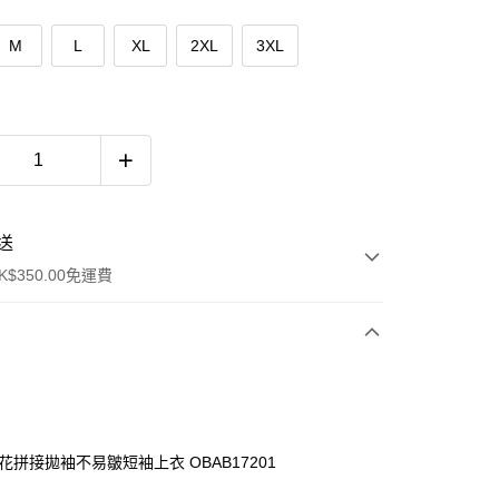
M
L
XL
2XL
3XL
送
$350.00免運費
印花拼接拋袖不易皺短袖上衣 OBAB17201