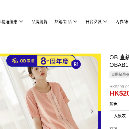
🌟精選優惠
品牌總覽
熱銷/新品
日台女裝
內衣/
OB 
OBAB1
自提點滿HK
HK$299.0
HK$20
顏色
大象灰