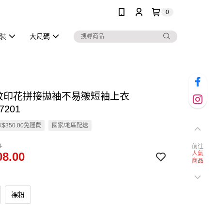
0
泳裝
大尺碼
直紋印花拼接拋袖不易皺短袖上衣
7201
$350.00免運費
國家/地區配送
0
前往
8.00
人氣
商品
裸粉