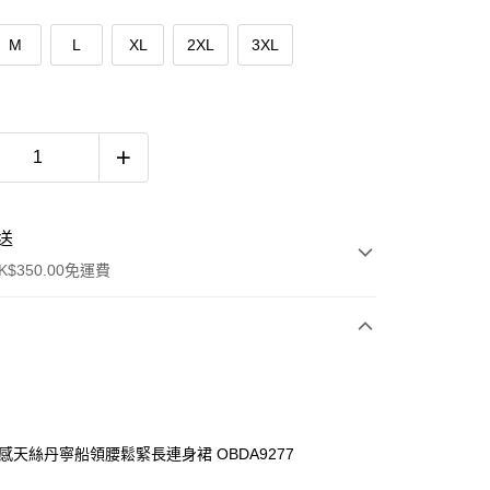
M
L
XL
2XL
3XL
送
$350.00免運費
涼感天絲丹寧船領腰鬆緊長連身裙 OBDA9277