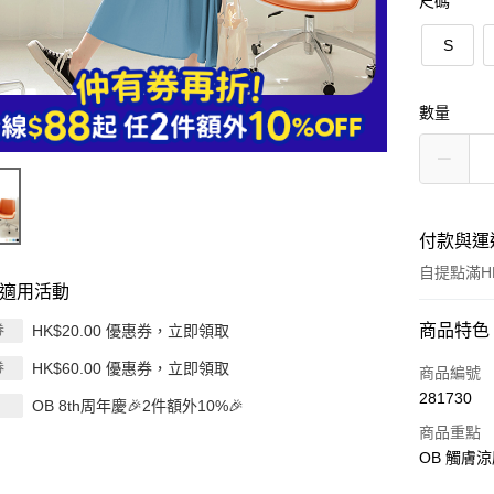
尺碼
S
數量
付款與運
自提點滿HK
適用活動
付款方式
商品特色
HK$20.00 優惠券，立即領取
券
HK$60.00 優惠券，立即領取
券
信用卡
商品編號
281730
OB 8th周年慶🎉2件額外10%🎉
Apple Pay
商品重點
AlipayHK
OB 觸膚
PayMe