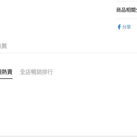
商品相關分
WeChat P
女裝
連
分享
送貨方式
不易系列
付款後順
穿搭主題
推薦
每筆HK$4
穿搭主題
付款後順
穿搭主題
每筆HK$4
類熱賣
全店暢銷排行
🌶️全網熱辣
付款後順
每筆HK$4
付款後其
每筆HK$4
順豐速遞 /
每筆HK$4