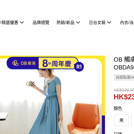
🌟精選優惠
品牌總覽
熱銷/新品
日台女裝
內衣/
OB 
OBDA9
自提點滿HK
HK$339.0
HK$23
顏色
黑