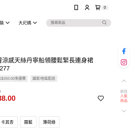
0
泳裝
大尺碼
觸膚涼感天絲丹寧船領腰鬆緊長連身裙
277
$350.00免運費
國家/地區配送
0
前往
8.00
人氣
商品
卡其杏
霧藍
薄荷綠