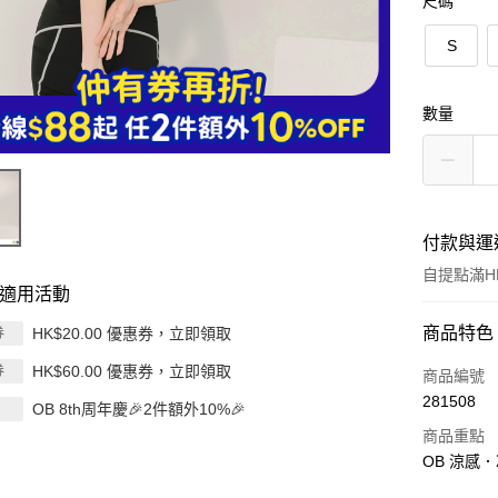
尺碼
S
數量
付款與運
自提點滿HK
適用活動
付款方式
商品特色
HK$20.00 優惠券，立即領取
券
HK$60.00 優惠券，立即領取
券
信用卡
商品編號
281508
OB 8th周年慶🎉2件額外10%🎉
Apple Pay
商品重點
AlipayHK
OB 涼感
PayMe