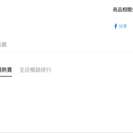
商品相關分
WeChat P
女裝
運
分享
送貨方式
不易系列
付款後順
穿搭主題
推薦
每筆HK$4
穿搭主題
付款後順
穿搭主題
每筆HK$4
類熱賣
全店暢銷排行
付款後順
每筆HK$4
付款後其
每筆HK$4
順豐速遞 /
每筆HK$4