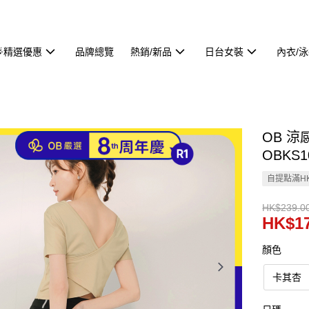
🌟精選優惠
品牌總覽
熱銷/新品
日台女裝
內衣/
OB 
OBKS1
自提點滿HK
HK$239.0
HK$17
顏色
卡其杏