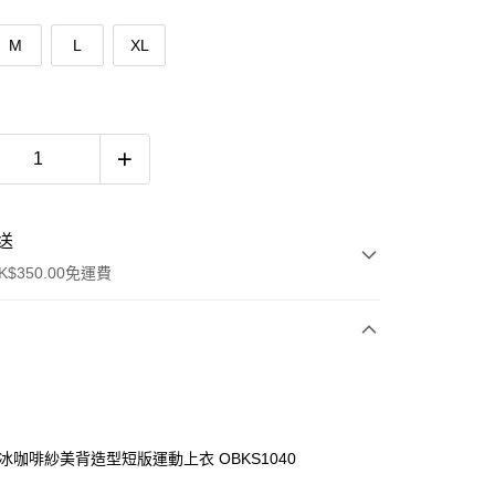
M
L
XL
送
$350.00免運費
．冰咖啡紗美背造型短版運動上衣 OBKS1040