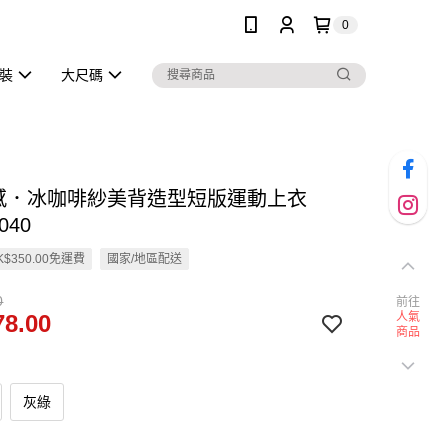
0
泳裝
大尺碼
涼感．冰咖啡紗美背造型短版運動上衣
040
$350.00免運費
國家/地區配送
0
前往
8.00
人氣
商品
灰綠