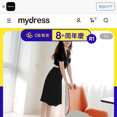
開啟APP
0
1
/
1