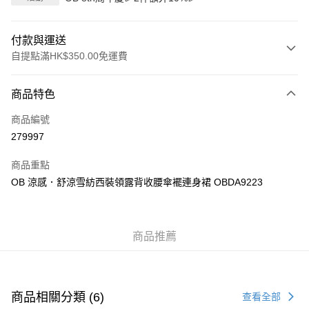
付款與運送
自提點滿HK$350.00免運費
付款方式
商品特色
信用卡
商品編號
Apple Pay
279997
AlipayHK
商品重點
PayMe
OB 涼感．舒涼雪紡西裝領露背收腰傘襬連身裙 OBDA9223
WeChat Pay
商品推薦
送貨方式
付款後順豐自助櫃
每筆HK$40.00，滿HK$350.00或以上免運費
商品相關分類 (6)
查看全部
付款後順豐站及營業點