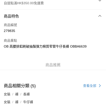
自提點滿HK$350.00免運費
付款方式
商品特色
信用卡
商品編號
Apple Pay
279835
AlipayHK
商品重點
PayMe
OB 高腰排釦刷破抽鬚彈力棉質窄管牛仔長褲 OBBA6639
WeChat Pay
商品推薦
送貨方式
付款後順豐自助櫃
每筆HK$40.00，滿HK$350.00或以上免運費
商品相關分類 (5)
查看全部
付款後順豐站及營業點
女裝
褲
長褲
每筆HK$40.00，滿HK$350.00或以上免運費
女裝
褲
牛仔褲
付款後順豐合作便利店