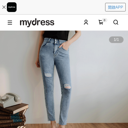
開啟APP
0
1
/
1