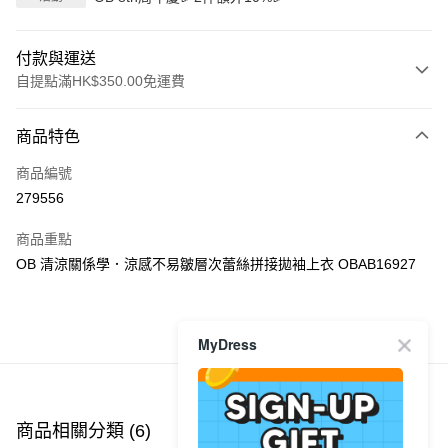
付款與運送
自提點滿HK$350.00免運費
付款方式
商品特色
信用卡
商品編號
Apple Pay
279556
AlipayHK
商品重點
PayMe
OB 清涼關係學．涼感不易皺層次蕾絲拼接拋袖上衣 OBAB16927
WeChat Pay
商品推薦
MyDress
送貨方式
付款後順豐自助櫃
每筆HK$40.00，滿HK$350.00或以上免運費
商品相關分類 (6)
查看全部
付款後順豐站及營業點