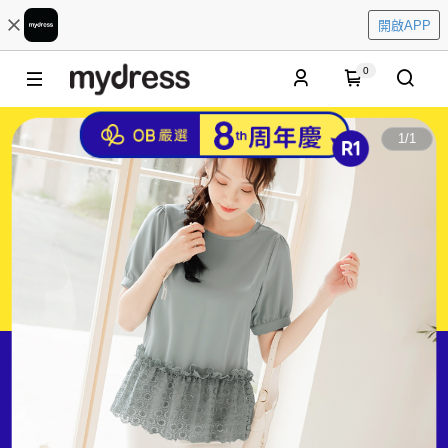
開啟APP
0
1
/
1