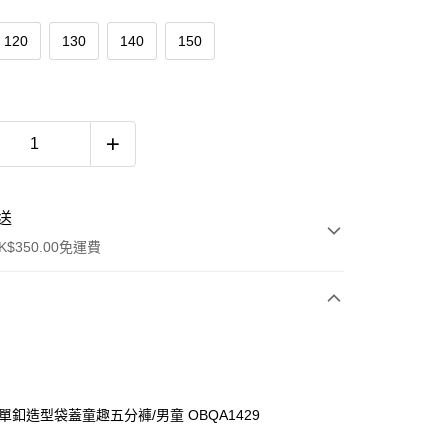
120
130
140
150
送
$350.00免運費
假單釦造型袋蓋童趣五分褲/男童 OBQA1429