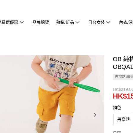
🌟精選優惠
品牌總覽
熱銷/新品
日台女裝
內衣/
OB 
OBQA1
自提點滿HK
HK$219.0
HK$15
顏色
丹寧藍