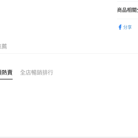
商品相關分
WeChat P
親子家庭
分享
送貨方式
付款後順
推薦
每筆HK$4
付款後順
每筆HK$4
類熱賣
全店暢銷排行
付款後順
每筆HK$4
付款後其
每筆HK$4
順豐速遞 /
每筆HK$4