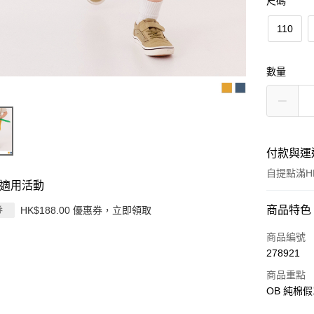
尺碼
110
數量
付款與運
自提點滿HK
適用活動
付款方式
商品特色
HK$188.00 優惠券，立即領取
券
信用卡
商品編號
278921
Apple Pay
商品重點
AlipayHK
OB 純棉
PayMe